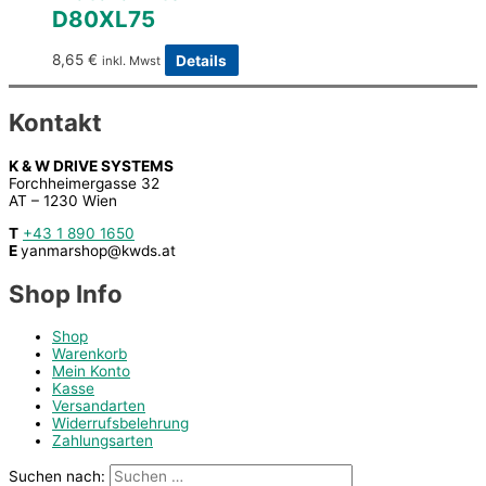
D80XL75
8,65
€
Details
inkl. Mwst
Kontakt
K & W DRIVE SYSTEMS
Forchheimergasse 32
AT – 1230 Wien
T
+43 1 890 1650
E
yanmarshop@kwds.at
Shop Info
Shop
Warenkorb
Mein Konto
Kasse
Versandarten
Widerrufsbelehrung
Zahlungsarten
Suchen nach: