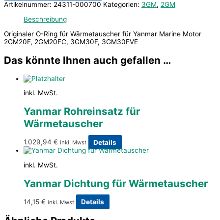
Artikelnummer:
24311-000700
Kategorien:
3GM
,
2GM
Beschreibung
Originaler O-Ring für Wärmetauscher für Yanmar Marine Motor
2GM20F, 2GM20FC, 3GM30F, 3GM30FVE
Das könnte Ihnen auch gefallen …
inkl. MwSt.
Yanmar Rohreinsatz für
Wärmetauscher
1.029,94
€
Details
inkl. Mwst
inkl. MwSt.
Yanmar Dichtung für Wärmetauscher
14,15
€
Details
inkl. Mwst