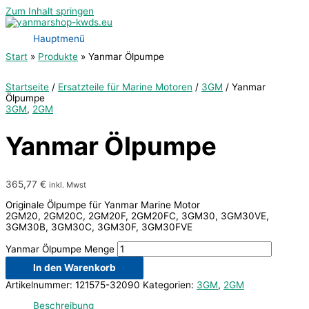
Zum Inhalt springen
Hauptmenü
Start
Produkte
Yanmar Ölpumpe
Startseite
/
Ersatzteile für Marine Motoren
/
3GM
/ Yanmar
Ölpumpe
3GM
,
2GM
Yanmar Ölpumpe
365,77
€
inkl. Mwst
Originale Ölpumpe für Yanmar Marine Motor
2GM20, 2GM20C, 2GM20F, 2GM20FC, 3GM30, 3GM30VE,
3GM30B, 3GM30C, 3GM30F, 3GM30FVE
Yanmar Ölpumpe Menge
In den Warenkorb
Artikelnummer:
121575-32090
Kategorien:
3GM
,
2GM
Beschreibung