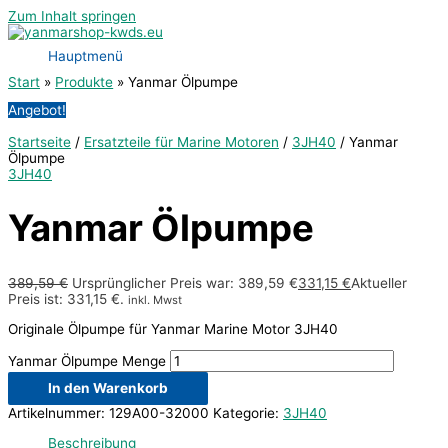
Zum Inhalt springen
Hauptmenü
Start
Produkte
Yanmar Ölpumpe
Angebot!
Startseite
/
Ersatzteile für Marine Motoren
/
3JH40
/ Yanmar
Ölpumpe
3JH40
Yanmar Ölpumpe
389,59
€
Ursprünglicher Preis war: 389,59 €
331,15
€
Aktueller
Preis ist: 331,15 €.
inkl. Mwst
Originale Ölpumpe für Yanmar Marine Motor 3JH40
Yanmar Ölpumpe Menge
In den Warenkorb
Artikelnummer:
129A00-32000
Kategorie:
3JH40
Beschreibung