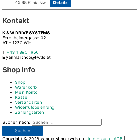
45,88
€
Details
inkl. Mwst
Kontakt
K & W DRIVE SYSTEMS
Forchheimergasse 32
AT – 1230 Wien
T
+43 1 890 1650
E
yanmarshop@kwds.at
Shop Info
Shop
Warenkorb
Mein Konto
Kasse
Versandarten
Widerrufsbelehrung
Zahlungsarten
Suchen nach:
Copyright © 2026
yanmarshop-kwds.eu
|
Impressum
|
AGB
|