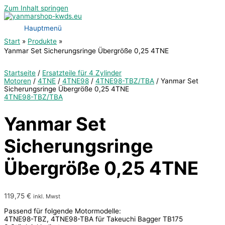
Zum Inhalt springen
Hauptmenü
Start
Produkte
Yanmar Set Sicherungsringe Übergröße 0,25 4TNE
Startseite
/
Ersatzteile für 4 Zylinder
Motoren
/
4TNE
/
4TNE98
/
4TNE98-TBZ/TBA
/ Yanmar Set
Sicherungsringe Übergröße 0,25 4TNE
4TNE98-TBZ/TBA
Yanmar Set
Sicherungsringe
Übergröße 0,25 4TNE
119,75
€
inkl. Mwst
Passend für folgende Motormodelle:
4TNE98-TBZ, 4TNE98-TBA für Takeuchi Bagger TB175