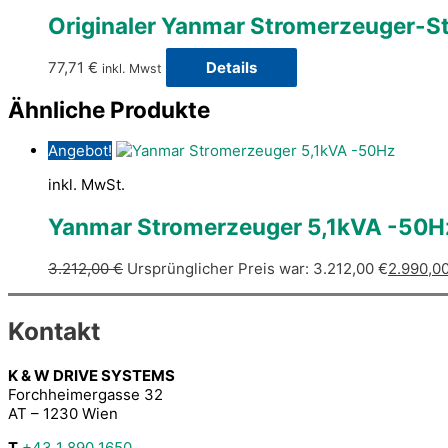
Originaler Yanmar Stromerzeuger-Sta
77,71
€
Details
inkl. Mwst
Ähnliche Produkte
Angebot!
inkl. MwSt.
Yanmar Stromerzeuger 5,1kVA -50H
3.212,00
€
Ursprünglicher Preis war: 3.212,00 €
2.990,0
Kontakt
K & W DRIVE SYSTEMS
Forchheimergasse 32
AT – 1230 Wien
T
+43 1 890 1650