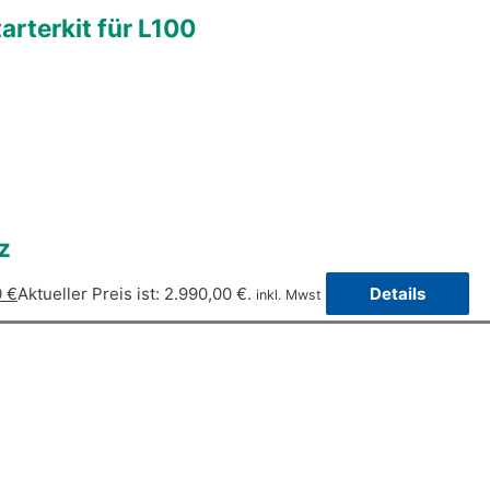
rterkit für L100
z
0
€
Aktueller Preis ist: 2.990,00 €.
Details
inkl. Mwst