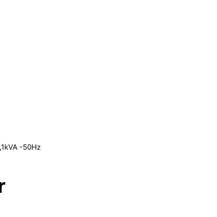
,1kVA -50Hz
r