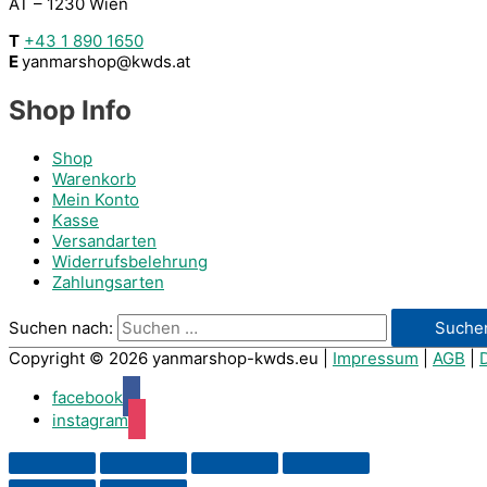
AT – 1230 Wien
T
+43 1 890 1650
E
yanmarshop@kwds.at
Shop Info
Shop
Warenkorb
Mein Konto
Kasse
Versandarten
Widerrufsbelehrung
Zahlungsarten
Suchen nach:
Copyright © 2026
yanmarshop-kwds.eu
|
Impressum
|
AGB
|
facebook
instagram