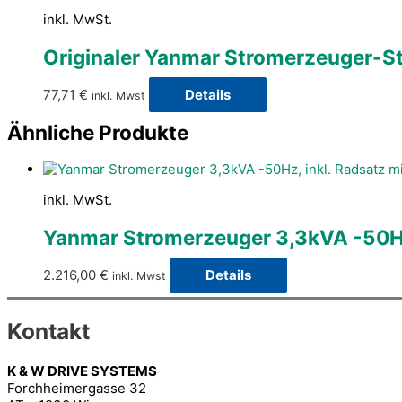
inkl. MwSt.
Originaler Yanmar Stromerzeuger-Sta
77,71
€
Details
inkl. Mwst
Ähnliche Produkte
inkl. MwSt.
Yanmar Stromerzeuger 3,3kVA -50Hz,
2.216,00
€
Details
inkl. Mwst
Kontakt
K & W DRIVE SYSTEMS
Forchheimergasse 32