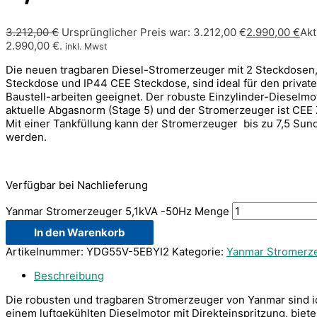
3.212,00
€
Ursprünglicher Preis war: 3.212,00 €
2.990,00
€
Akt
2.990,00 €.
inkl. Mwst
Die neuen tragbaren Diesel-Stromerzeuger mit 2 Steckdosen
Steckdose und IP44 CEE Steckdose, sind ideal für den privat
Baustell-arbeiten geeignet. Der robuste Einzylinder-Dieselmoto
aktuelle Abgasnorm (Stage 5) und der Stromerzeuger ist CEE Ze
Mit einer Tankfüllung kann der Stromerzeuger bis zu 7,5 Sun
werden.
Verfügbar bei Nachlieferung
Yanmar Stromerzeuger 5,1kVA -50Hz Menge
In den Warenkorb
Artikelnummer:
YDG55V-5EBYI2
Kategorie:
Yanmar Stromerz
Beschreibung
Die robusten und tragbaren Stromerzeuger von Yanmar sind id
einem luftgekühlten Dieselmotor mit Direkteinspritzung, biet