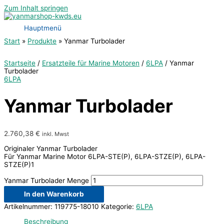
Zum Inhalt springen
Hauptmenü
Start
Produkte
Yanmar Turbolader
Startseite
/
Ersatzteile für Marine Motoren
/
6LPA
/ Yanmar
Turbolader
6LPA
Yanmar Turbolader
2.760,38
€
inkl. Mwst
Originaler Yanmar Turbolader
Für Yanmar Marine Motor 6LPA-STE(P), 6LPA-STZE(P), 6LPA-
STZE(P)1
Yanmar Turbolader Menge
In den Warenkorb
Artikelnummer:
119775-18010
Kategorie:
6LPA
Beschreibung