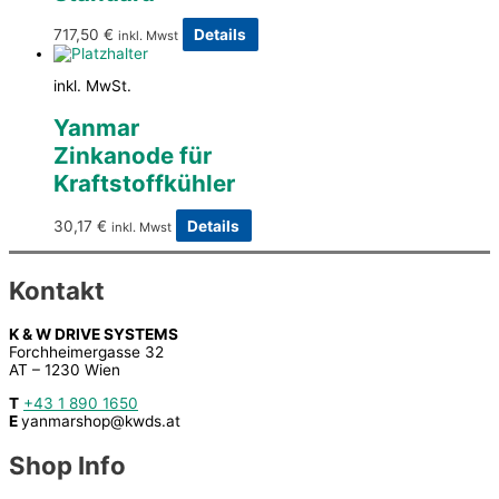
717,50
€
Details
inkl. Mwst
inkl. MwSt.
Yanmar
Zinkanode für
Kraftstoffkühler
30,17
€
Details
inkl. Mwst
Kontakt
K & W DRIVE SYSTEMS
Forchheimergasse 32
AT – 1230 Wien
T
+43 1 890 1650
E
yanmarshop@kwds.at
Shop Info