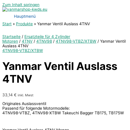
Zum Inhalt springen
Hauptmenü
Start
Produkte
Yanmar Ventil Auslass 4TNV
Startseite
/
Ersatzteile für 4 Zylinder
Motoren
/
4TNV
/
4TNV98
/
4TNV98-VTBZ/XTBW
/ Yanmar Ventil
Auslass 4TNV
4TNV98-VTBZ/XTBW
Yanmar Ventil Auslass
4TNV
33,14
€
inkl. Mwst
Originales Auslassventil
Passend für folgende Motormodelle:
4TNV98-VTBZ, 4TNV98-XTBW Takeuchi Bagger TB175, TB175W
Yanmar Ventil Auslass 4TNV Menge