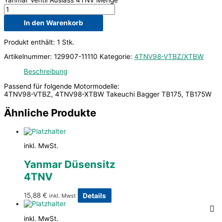
In den Warenkorb
Produkt enthält: 1
Stk.
Artikelnummer:
129907-11110
Kategorie:
4TNV98-VTBZ/XTBW
Beschreibung
Passend für folgende Motormodelle:
4TNV98-VTBZ, 4TNV98-XTBW Takeuchi Bagger TB175, TB175W
Ähnliche Produkte
inkl. MwSt.
Yanmar Düsensitz
4TNV
15,88
€
Details
inkl. Mwst
inkl. MwSt.