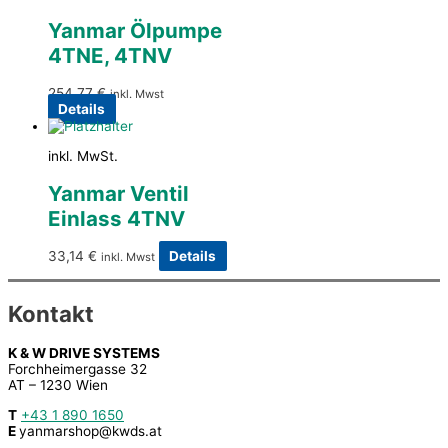
Yanmar Ölpumpe
4TNE, 4TNV
254,77
€
inkl. Mwst
Details
inkl. MwSt.
Yanmar Ventil
Einlass 4TNV
33,14
€
Details
inkl. Mwst
Kontakt
K & W DRIVE SYSTEMS
Forchheimergasse 32
AT – 1230 Wien
T
+43 1 890 1650
E
yanmarshop@kwds.at