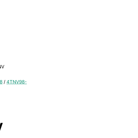
NV
8
/
4TNV98-
V