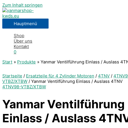
Zum Inhalt springen
Hauptmenü
Shop
Über uns
Kontakt
0
Start
Produkte
Yanmar Ventilführung Einlass / Auslass 4T
Startseite
/
Ersatzteile für 4 Zylinder Motoren
/
4TNV
/
4TNV9
VTBZ/XTBW
/ Yanmar Ventilführung Einlass / Auslass 4TNV
4TNV98-VTBZ/XTBW
Yanmar Ventilführung
Einlass / Auslass 4TN