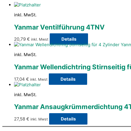
inkl. MwSt.
Yanmar Ventilführung 4TNV
20,79
€
Details
inkl. Mwst
inkl. MwSt.
Yanmar Wellendichtring Stirnseitig 
17,04
€
Details
inkl. Mwst
inkl. MwSt.
Yanmar Ansaugkrümmerdichtung 4
27,58
€
Details
inkl. Mwst