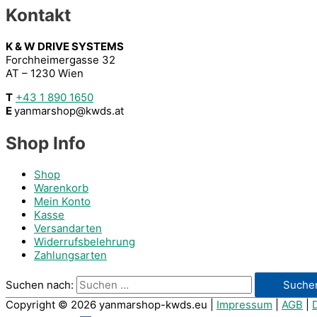
Kontakt
K & W DRIVE SYSTEMS
Forchheimergasse 32
AT – 1230 Wien
T
+43 1 890 1650
E
yanmarshop@kwds.at
Shop Info
Shop
Warenkorb
Mein Konto
Kasse
Versandarten
Widerrufsbelehrung
Zahlungsarten
Suchen nach:
Copyright © 2026
yanmarshop-kwds.eu
|
Impressum
|
AGB
|