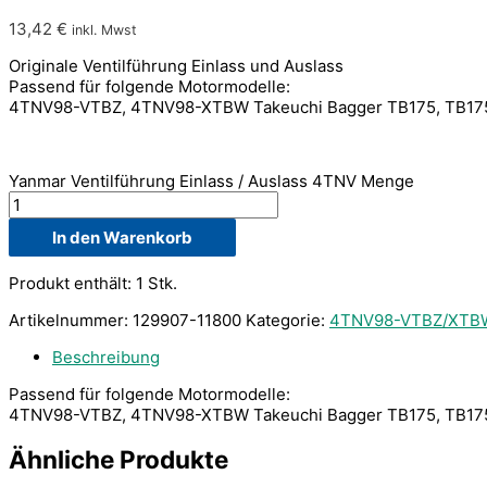
13,42
€
inkl. Mwst
Originale Ventilführung Einlass und Auslass
Passend für folgende Motormodelle:
4TNV98-VTBZ, 4TNV98-XTBW Takeuchi Bagger TB175, TB1
Yanmar Ventilführung Einlass / Auslass 4TNV Menge
In den Warenkorb
Produkt enthält: 1
Stk.
Artikelnummer:
129907-11800
Kategorie:
4TNV98-VTBZ/XTB
Beschreibung
Passend für folgende Motormodelle:
4TNV98-VTBZ, 4TNV98-XTBW Takeuchi Bagger TB175, TB1
Ähnliche Produkte