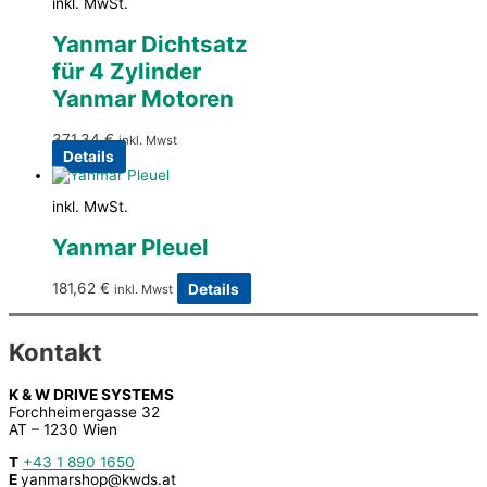
inkl. MwSt.
Yanmar Dichtsatz
für 4 Zylinder
Yanmar Motoren
371,34
€
inkl. Mwst
Details
inkl. MwSt.
Yanmar Pleuel
181,62
€
Details
inkl. Mwst
Kontakt
K & W DRIVE SYSTEMS
Forchheimergasse 32
AT – 1230 Wien
T
+43 1 890 1650
E
yanmarshop@kwds.at