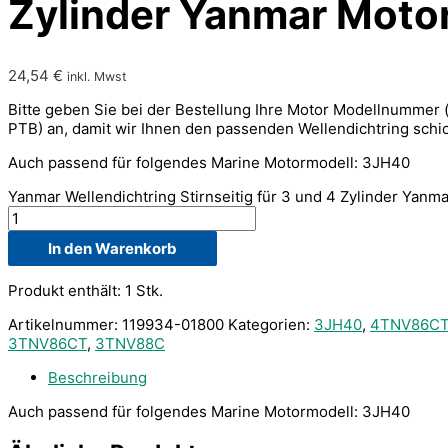
Zylinder Yanmar Moto
24,54
€
inkl. Mwst
Bitte geben Sie bei der Bestellung Ihre Motor Modellnummer
PTB) an, damit wir Ihnen den passenden Wellendichtring schi
Auch passend für folgendes Marine Motormodell: 3JH40
Yanmar Wellendichtring Stirnseitig für 3 und 4 Zylinder Yan
In den Warenkorb
Produkt enthält: 1
Stk.
Artikelnummer:
119934-01800
Kategorien:
3JH40
,
4TNV86C
3TNV86CT
,
3TNV88C
Beschreibung
Auch passend für folgendes Marine Motormodell: 3JH40