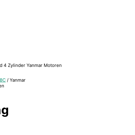
und 4 Zylinder Yanmar Motoren
8C
/ Yanmar
en
ng