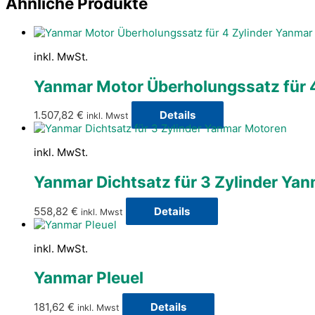
Ähnliche Produkte
inkl. MwSt.
Yanmar Motor Überholungssatz für 
1.507,82
€
Details
inkl. Mwst
inkl. MwSt.
Yanmar Dichtsatz für 3 Zylinder Ya
558,82
€
Details
inkl. Mwst
inkl. MwSt.
Yanmar Pleuel
181,62
€
Details
inkl. Mwst