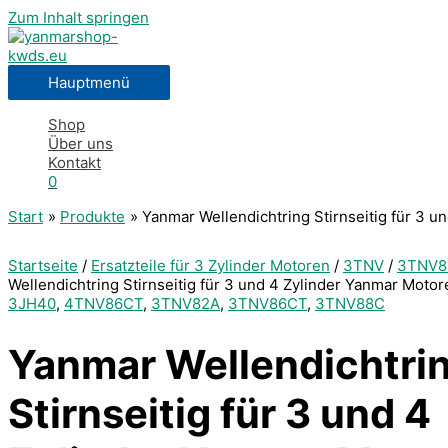
Zum Inhalt springen
Hauptmenü
Shop
Über uns
Kontakt
0
Start
Produkte
Yanmar Wellendichtring Stirnseitig für 3 
Startseite
/
Ersatzteile für 3 Zylinder Motoren
/
3TNV
/
3TNV8
Wellendichtring Stirnseitig für 3 und 4 Zylinder Yanmar Motor
3JH40
,
4TNV86CT
,
3TNV82A
,
3TNV86CT
,
3TNV88C
Yanmar Wellendichtri
Stirnseitig für 3 und 4