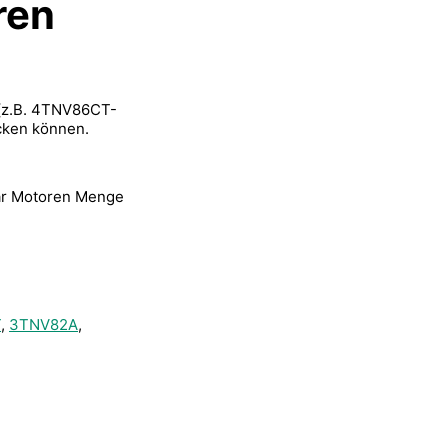
ren
 (z.B. 4TNV86CT-
cken können.
mar Motoren Menge
T
,
3TNV82A
,