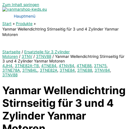
Zum Inhalt springen
Hauptmenü
Start
Produkte
Yanmar Wellendichtring Stirnseitig für 3 und 4 Zylinder Yanmar
Motoren
Startseite
/
Ersatzteile für 3 Zylinder
Motoren
/
3TNV
/
3TNV88
/ Yanmar Wellendichtring Stirnseitig für
3 und 4 Zylinder Yanmar Motoren
4JH4
,
3TNE82A-TB
,
4TNE84
,
4TNV84
,
4TNE88
,
3TN75
,
3TNE78A
,
3TN84L
,
3TNE82A
,
3TNE84
,
3TNE88
,
3TNV84
,
3TNV88
Yanmar Wellendichtring
Stirnseitig für 3 und 4
Zylinder Yanmar
Motoren