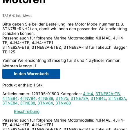
17,19
€
inkl. Mwst
Bitte geben Sie bei der Bestellung Ihre Motor Modellnummer (z.B.
3TN75L-RNH2) an, damit wir Ihnen den passenden Wellendichtring
schicken können.
Passend auch für folgende Marine Motormodelle: 4JH4AE, 4JH4-
TE, 4JH4-HTE, 4JH4-HTE1
3TNE82A-ETB, 3TNE82A-ETBZ, 3TNE82A-TB für Takeuchi Bagger
TB 125
Yanmar Wellendichtring Stirnseitig für 3 und 4 Zylinder Yanmar
Motoren Menge
In den Warenkorb
Produkt enthält: 1
Stk.
Artikelnummer:
129795-01800
Kategorien:
4JH4
,
3TNE82A-TB
,
4TNE84
,
4TNV84
,
4TNE88
,
3TN75
,
3TNE78A
,
3TN84L
,
3TNE82A
,
3TNE84
,
3TNE88
,
3TNV84
,
3TNV88
Beschreibung
Passend auch für folgende Marine Motormodelle: 4JH4AE, 4JH4-
TE, 4JH4-HTE, 4JH4-HTE1
3TNE82A-ETB, 3TNE82A-ETBZ, 3TNE82A-TB für Takeuchi Bagger