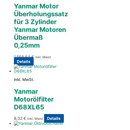
Yanmar Motor
Überholungssatz
für 3 Zylinder
Yanmar Motoren
Übermaß
0,25mm
1.568,64
€
inkl. Mwst
Details
inkl. MwSt.
Yanmar
Motorölfilter
D68XL65
8,32
€
Details
inkl. Mwst