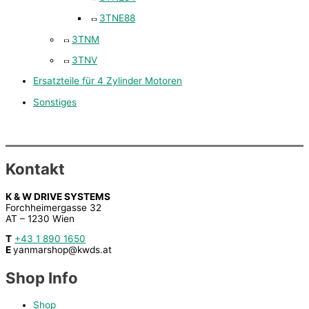
3TNE88
3TNM
3TNV
Ersatzteile für 4 Zylinder Motoren
Sonstiges
Kontakt
K & W DRIVE SYSTEMS
Forchheimergasse 32
AT – 1230 Wien
T
+43 1 890 1650
E
yanmarshop@kwds.at
Shop Info
Shop