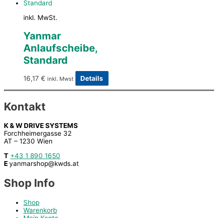
inkl. MwSt.
Yanmar
Anlaufscheibe,
Standard
16,17
€
Details
inkl. Mwst
Kontakt
K & W DRIVE SYSTEMS
Forchheimergasse 32
AT – 1230 Wien
T
+43 1 890 1650
E
yanmarshop@kwds.at
Shop Info
Shop
Warenkorb
Mein Konto