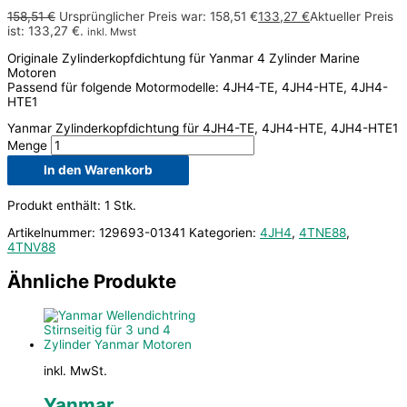
158,51
€
Ursprünglicher Preis war: 158,51 €
133,27
€
Aktueller Preis
ist: 133,27 €.
inkl. Mwst
Originale Zylinderkopfdichtung für Yanmar 4 Zylinder Marine
Motoren
Passend für folgende Motormodelle: 4JH4-TE, 4JH4-HTE, 4JH4-
HTE1
Yanmar Zylinderkopfdichtung für 4JH4-TE, 4JH4-HTE, 4JH4-HTE1
Menge
In den Warenkorb
Produkt enthält: 1
Stk.
Artikelnummer:
129693-01341
Kategorien:
4JH4
,
4TNE88
,
4TNV88
Ähnliche Produkte
inkl. MwSt.
Yanmar