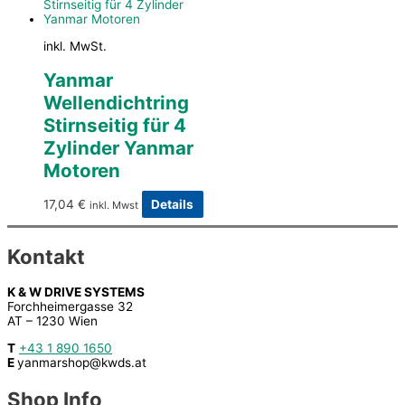
inkl. MwSt.
Yanmar
Wellendichtring
Stirnseitig für 4
Zylinder Yanmar
Motoren
17,04
€
Details
inkl. Mwst
Kontakt
K & W DRIVE SYSTEMS
Forchheimergasse 32
AT – 1230 Wien
T
+43 1 890 1650
E
yanmarshop@kwds.at
Shop Info