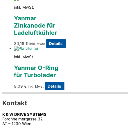
inkl. MwSt.
Yanmar
Zinkanode für
Ladeluftkühler
30,16
€
Details
inkl. Mwst
inkl. MwSt.
Yanmar O-Ring
für Turbolader
9,09
€
Details
inkl. Mwst
Kontakt
K & W DRIVE SYSTEMS
Forchheimergasse 32
AT – 1230 Wien