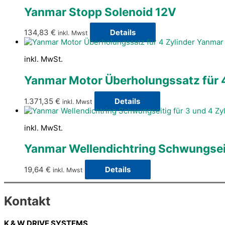
Yanmar Stopp Solenoid 12V
134,83
€
Details
inkl. Mwst
inkl. MwSt.
Yanmar Motor Überholungssatz für 
1.371,35
€
Details
inkl. Mwst
inkl. MwSt.
Yanmar Wellendichtring Schwungseit
19,64
€
Details
inkl. Mwst
Kontakt
K & W DRIVE SYSTEMS