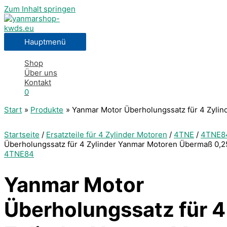
Zum Inhalt springen
Hauptmenü
Shop
Über uns
Kontakt
0
Start
Produkte
Yanmar Motor Überholungssatz für 4 Zyl
Startseite
/
Ersatzteile für 4 Zylinder Motoren
/
4TNE
/
4TNE8
Überholungssatz für 4 Zylinder Yanmar Motoren Übermaß 0
4TNE84
Yanmar Motor
Überholungssatz für 4