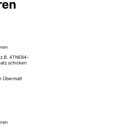
ren
oren
 (z.B. 4TNE84-
atz schicken
en Übermaß
oren