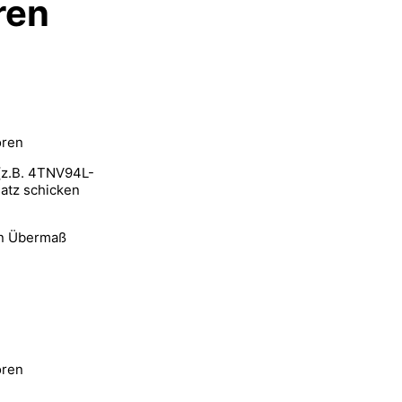
ren
oren
 (z.B. 4TNV94L-
atz schicken
en Übermaß
oren