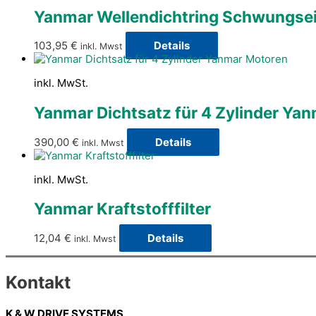
Yanmar Wellendichtring Schwungseit
103,95
€
Details
inkl. Mwst
inkl. MwSt.
Yanmar Dichtsatz für 4 Zylinder Ya
390,00
€
Details
inkl. Mwst
inkl. MwSt.
Yanmar Kraftstofffilter
12,04
€
Details
inkl. Mwst
Kontakt
K & W DRIVE SYSTEMS