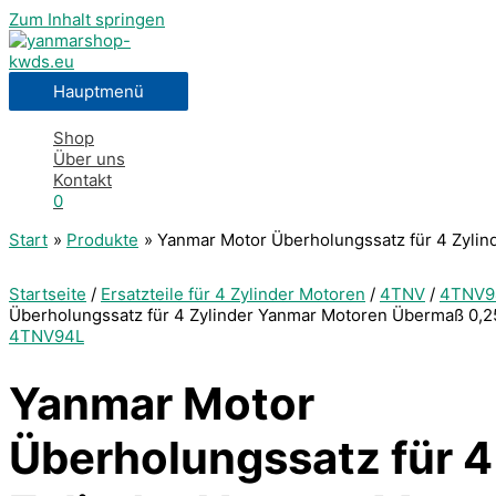
Zum Inhalt springen
Hauptmenü
Shop
Über uns
Kontakt
0
Start
Produkte
Yanmar Motor Überholungssatz für 4 Zyl
Startseite
/
Ersatzteile für 4 Zylinder Motoren
/
4TNV
/
4TNV9
Überholungssatz für 4 Zylinder Yanmar Motoren Übermaß 0
4TNV94L
Yanmar Motor
Überholungssatz für 4