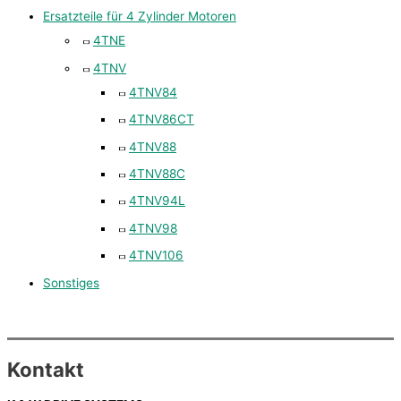
Ersatzteile für 4 Zylinder Motoren
4TNE
4TNV
4TNV84
4TNV86CT
4TNV88
4TNV88C
4TNV94L
4TNV98
4TNV106
Sonstiges
Kontakt