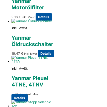
Yanmar
Motorölfilter
9,18
€
Details
inkl. Mwst
inkl. MwSt.
Yanmar
Öldruckschalter
16,47
€
Details
inkl. Mwst
inkl. MwSt.
Yanmar Pleuel
4TNE, 4TNV
368,82
€
inkl. Mwst
Details