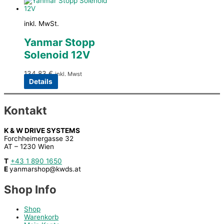
inkl. MwSt.
Yanmar Stopp
Solenoid 12V
134,83
€
inkl. Mwst
Details
Kontakt
K & W DRIVE SYSTEMS
Forchheimergasse 32
AT – 1230 Wien
T
+43 1 890 1650
E
yanmarshop@kwds.at
Shop Info
Shop
Warenkorb