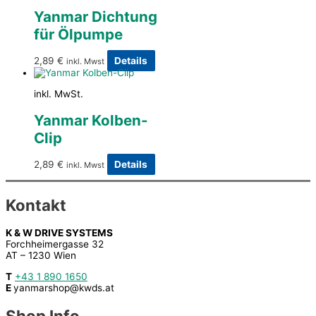
Yanmar Dichtung
für Ölpumpe
2,89
€
Details
inkl. Mwst
inkl. MwSt.
Yanmar Kolben-
Clip
2,89
€
Details
inkl. Mwst
Kontakt
K & W DRIVE SYSTEMS
Forchheimergasse 32
AT – 1230 Wien
T
+43 1 890 1650
E
yanmarshop@kwds.at
Shop Info