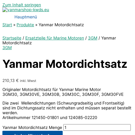
Zum Inhalt springen
Hauptmenü
Start
Produkte
Yanmar Motordichtsatz
Startseite
/
Ersatzteile für Marine Motoren
/
3GM
/ Yanmar
Motordichtsatz
3GM
Yanmar Motordichtsatz
210,13
€
inkl. Mwst
Originaler Motordichtsatz für Yanmar Marine Motor
3GM30, 3GM30VE, 3GM30B, 3GM30C, 3GM30F, 3GM30FVE
Die zwei Wellendichtungen (Schwungradseitig und Frontseitig)
sind im Dichtungssatz nicht enthalten und müssen separat bestellt
werden.
Artikelnummer 121450-01801 und 124085-02220
Yanmar Motordichtsatz Menge