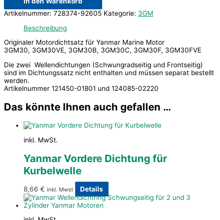
In den Warenkorb
Artikelnummer:
728374-92605
Kategorie:
3GM
Beschreibung
Originaler Motordichtsatz für Yanmar Marine Motor
3GM30, 3GM30VE, 3GM30B, 3GM30C, 3GM30F, 3GM30FVE
Die zwei Wellendichtungen (Schwungradseitig und Frontseitig)
sind im Dichtungssatz nicht enthalten und müssen separat bestellt
werden.
Artikelnummer 121450-01801 und 124085-02220
Das könnte Ihnen auch gefallen …
inkl. MwSt.
Yanmar Vordere Dichtung für
Kurbelwelle
8,66
€
Details
inkl. Mwst
inkl. MwSt.