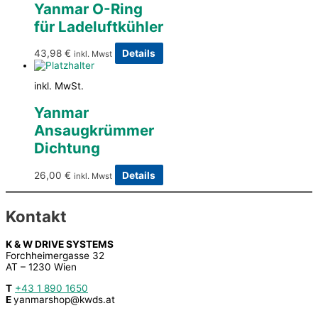
Yanmar O-Ring
für Ladeluftkühler
43,98
€
Details
inkl. Mwst
inkl. MwSt.
Yanmar
Ansaugkrümmer
Dichtung
26,00
€
Details
inkl. Mwst
Kontakt
K & W DRIVE SYSTEMS
Forchheimergasse 32
AT – 1230 Wien
T
+43 1 890 1650
E
yanmarshop@kwds.at