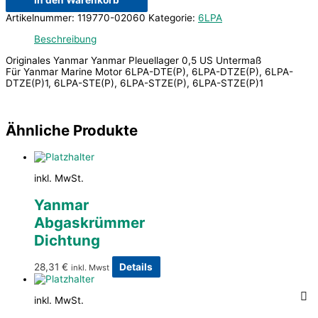
In den Warenkorb
Artikelnummer:
119770-02060
Kategorie:
6LPA
Beschreibung
Originales Yanmar Yanmar Pleuellager 0,5 US Untermaß
Für Yanmar Marine Motor 6LPA-DTE(P), 6LPA-DTZE(P), 6LPA-
DTZE(P)1, 6LPA-STE(P), 6LPA-STZE(P), 6LPA-STZE(P)1
Ähnliche Produkte
inkl. MwSt.
Yanmar
Abgaskrümmer
Dichtung
28,31
€
Details
inkl. Mwst
inkl. MwSt.