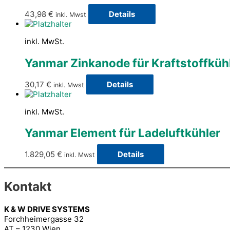
43,98
€
Details
inkl. Mwst
inkl. MwSt.
Yanmar Zinkanode für Kraftstoffküh
30,17
€
Details
inkl. Mwst
inkl. MwSt.
Yanmar Element für Ladeluftkühler
1.829,05
€
Details
inkl. Mwst
Kontakt
K & W DRIVE SYSTEMS
Forchheimergasse 32
AT – 1230 Wien