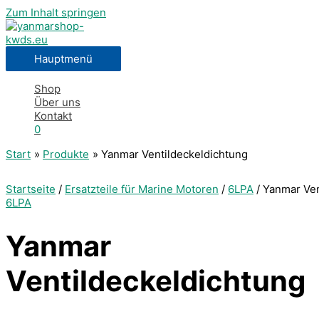
Zum Inhalt springen
Hauptmenü
Shop
Über uns
Kontakt
0
Start
Produkte
Yanmar Ventildeckeldichtung
Startseite
/
Ersatzteile für Marine Motoren
/
6LPA
/ Yanmar Ven
6LPA
Yanmar
Ventildeckeldichtung