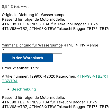
8,94
€
inkl. Mwst
Originale Dichtung für Wasserpumpe
Passend für folgende Motormodelle:
4TNE98-TBZ, 4TNE98-TBA für Takeuchi Bagger TB175
4TNV98-VTBZ, 4TNV98-XTBW Takeuchi Bagger TB175, TB1
Yanmar Dichtung für Wasserpumpe 4TNE, 4TNV Menge
In den Warenkorb
Produkt enthält: 1
Stk.
Artikelnummer:
129900-42020
Kategorien:
4TNV98-VTBZ/X
TBZ/TBA
Beschreibung
Passend für folgende Motormodelle:
4TNE98-TBZ, 4TNE98-TBA für Takeuchi Bagger TB175
4TNV98-VTBZ, 4TNV98-XTBW Takeuchi Bagger TB175, TB1