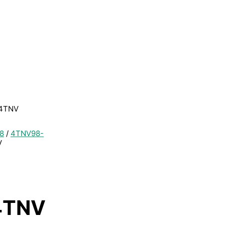
 4TNV
8
/
4TNV98-
V
4TNV