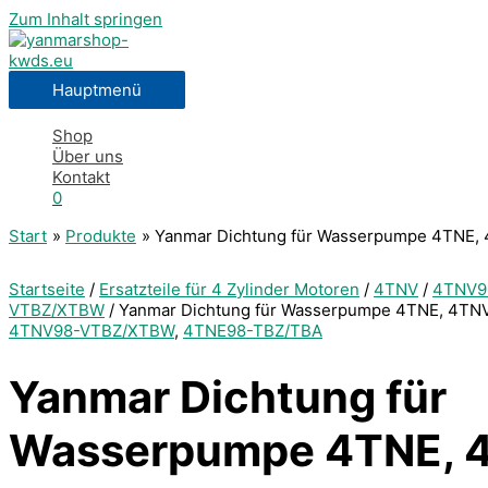
Zum Inhalt springen
Hauptmenü
Shop
Über uns
Kontakt
0
Start
Produkte
Yanmar Dichtung für Wasserpumpe 4TNE,
Startseite
/
Ersatzteile für 4 Zylinder Motoren
/
4TNV
/
4TNV9
VTBZ/XTBW
/ Yanmar Dichtung für Wasserpumpe 4TNE, 4TN
4TNV98-VTBZ/XTBW
,
4TNE98-TBZ/TBA
Yanmar Dichtung für
Wasserpumpe 4TNE, 