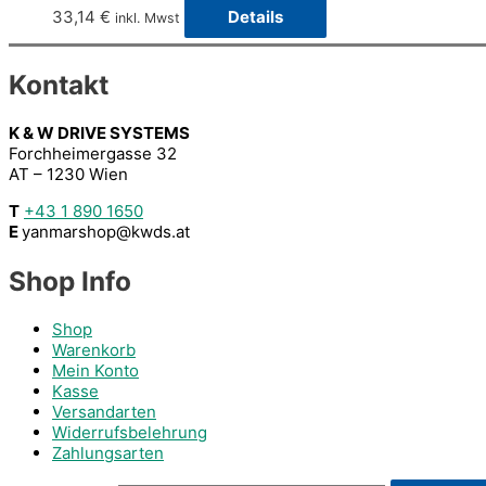
33,14
€
Details
inkl. Mwst
Kontakt
K & W DRIVE SYSTEMS
Forchheimergasse 32
AT – 1230 Wien
T
+43 1 890 1650
E
yanmarshop@kwds.at
Shop Info
Shop
Warenkorb
Mein Konto
Kasse
Versandarten
Widerrufsbelehrung
Zahlungsarten