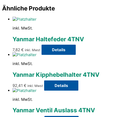
Ähnliche Produkte
inkl. MwSt.
Yanmar Haltefeder 4TNV
7,82
€
Details
inkl. Mwst
inkl. MwSt.
Yanmar Kipphebelhalter 4TNV
92,41
€
Details
inkl. Mwst
inkl. MwSt.
Yanmar Ventil Auslass 4TNV