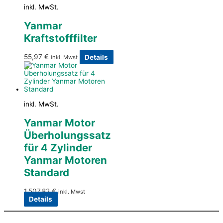
inkl. MwSt.
Yanmar
Kraftstofffilter
55,97
€
Details
inkl. Mwst
inkl. MwSt.
Yanmar Motor
Überholungssatz
für 4 Zylinder
Yanmar Motoren
Standard
1.507,82
€
inkl. Mwst
Details