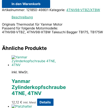
In den Warenkorb
Artikelnummer:
121850-49801
Kategorie:
4TNV98-VTBZ/XTBW
Beschreibung
Originals Thermostat für Yanmar Motor
Passend für folgende Motormodelle:
4TNV98-VTBZ, 4TNV98-XTBW Takeuchi Bagger TB175, TB175W
Ähnliche Produkte
inkl. MwSt.
Yanmar
Zylinderkopfschraube
4TNE, 4TNV
12,12
€
Details
inkl. Mwst