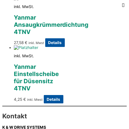
inkl. MwSt.
Yanmar
Ansaugkrümmerdichtung
4TNV
27,58
€
Details
inkl. Mwst
inkl. MwSt.
Yanmar
Einstellscheibe
für Düsensitz
4TNV
4,25
€
Details
inkl. Mwst
Kontakt
K & W DRIVE SYSTEMS