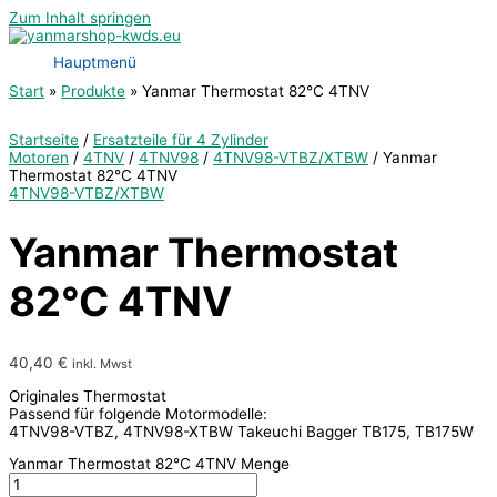
Zum Inhalt springen
Hauptmenü
Start
Produkte
Yanmar Thermostat 82°C 4TNV
Startseite
/
Ersatzteile für 4 Zylinder
Motoren
/
4TNV
/
4TNV98
/
4TNV98-VTBZ/XTBW
/ Yanmar
Thermostat 82°C 4TNV
4TNV98-VTBZ/XTBW
Yanmar Thermostat
82°C 4TNV
40,40
€
inkl. Mwst
Originales Thermostat
Passend für folgende Motormodelle:
4TNV98-VTBZ, 4TNV98-XTBW Takeuchi Bagger TB175, TB175W
Yanmar Thermostat 82°C 4TNV Menge